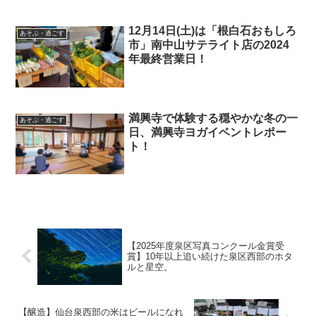
12月14日(土)は「根白石おもしろ
あそぶ・過ごす
市」南中山サテライト店の2024
年最終営業日！
満興寺で体験する穏やかな冬の一
あそぶ・過ごす
日、満興寺ヨガイベントレポー
ト！
【2025年度泉区写真コンクール金賞受
賞】10年以上追い続けた泉区西部のホタ
ルと星空。
【醸造】仙台泉西部の米はビールになれ