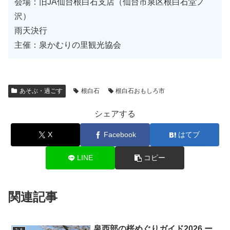
会場：旧JA仙台根白石支店（仙台市泉区根白石堂ノ
沢）
雨天決行
主催：泉かむりの里観光協会
あそぶ・過ごす
根白石
根白石おもしろ市
シェアする
X
Facebook
はてブ
LINE
コピー
関連記事
泉西部の桜めぐりガイド2026 ー
みる