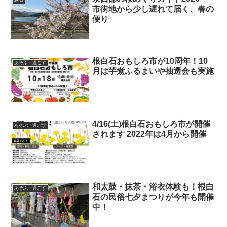
市街地から少し遅れて届く、春の
便り
根白石おもしろ市が10周年！10
あそぶ・過ごす
月は芋煮ふるまいや抽選会も実施
4/16(土)根白石おもしろ市が開催
あそぶ・過ごす
されます 2022年は4月から開催
和太鼓・抹茶・浴衣体験も！根白
あそぶ・過ごす
石の民俗七夕まつりが今年も開催
中！