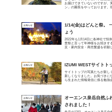
お届けできていないのですが、
ン」の園長をやっております。現
1/14(金)はどんと
お知らせ
ょう
2022年も1月14日に各神社
焚祭と言って年神様をお招きす
災・家内安全・商売繁盛を祈願しま
IZUMI WESTサイ
お知らせ
サイトトップの写真たちが新しく
新しくなりました。お気づきに
ら生まれた情報発信に係る勉強会
オーエンス泉岳自然ふ
お知らせ
されました！
先月の13日、オーエンス泉岳