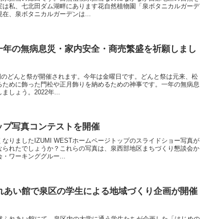
実は私、七北田ダム湖畔にあります花自然植物園「泉ボタニカルガーデ
在、泉ボタニカルガーデンは...
祭。 一年の無病息災・家内安全・商売繁盛を祈願しまし
で恒例のどんと祭が開催されます。今年は金曜日です。どんと祭は元来、松
るために飾った門松や正月飾りを納めるための神事です。一年の無病息
しょう。2022年...
トトップ写真コンテストを開催
なりましたIZUMI WESTホームページトップのスライドショー写真が
なられたでしょうか？これらの写真は、泉西部地区まちづくり懇談会か
・ワーキンググルー...
れあい館で泉区の学生による地域づくり企画が開催
自然ふれあい館にて、泉区内の大学に通う学生たちが企画した「はじめの