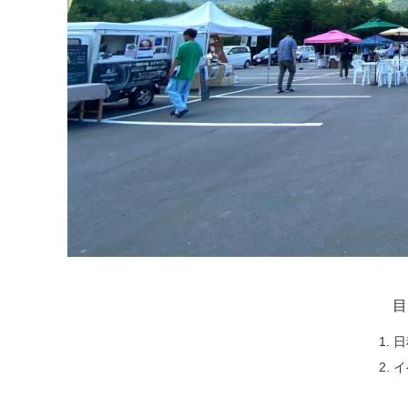
目
日
イ