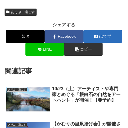
あそぶ・過ごす
シェアする
X
Facebook
はてブ
LINE
コピー
関連記事
10/23（土）アーティストや専門
あそぶ・過ごす
家とめぐる「根白石の自然をアー
トハント」が開催！【要予約】
【かむりの里凧揚げ会】が開催さ
あそぶ・過ごす