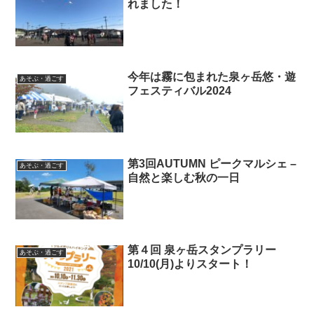
れました！
今年は霧に包まれた泉ヶ岳悠・遊
あそぶ・過ごす
フェスティバル2024
第3回AUTUMN ピークマルシェ –
あそぶ・過ごす
自然と楽しむ秋の一日
第４回 泉ヶ岳スタンプラリー
あそぶ・過ごす
10/10(月)よりスタート！