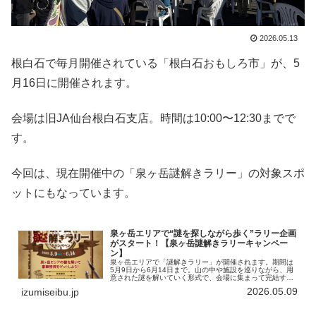
2026.05.13
根白石で毎月開催されている「根白石おもしろ市」が、5
月16日に開催されます。
会場は旧JA仙台根白石支店。時間は10:00〜12:30までで
す。
今回は、現在開催中の「泉ヶ岳謎解きラリー」の対象スポ
ットにもなっています。
泉ヶ岳エリアで“謎を探しながら歩く”ラリー企画
がスタート！【泉ヶ岳謎解きラリーキャンペー
ン】
泉ヶ岳エリアで「謎解きラリー」が開催されます。期間は
5月9日から6月14日まで。山の中や施設を巡りながら、用
意された謎を解いていく形式で、会場に集まって完結する
タイプではなく、エリア全体を歩きながら進めていく企画
2026.05.09
izumiseibu.jp
です。回るのは主に4つの拠点…