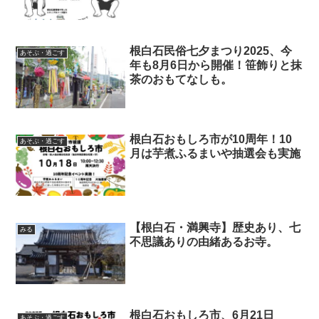
根白石民俗七夕まつり2025、今
あそぶ・過ごす
年も8月6日から開催！笹飾りと抹
茶のおもてなしも。
根白石おもしろ市が10周年！10
あそぶ・過ごす
月は芋煮ふるまいや抽選会も実施
【根白石・満興寺】歴史あり、七
みる
不思議ありの由緒あるお寺。
根白石おもしろ市、6月21日
あそぶ・過ごす