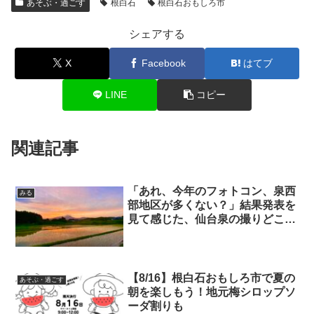
あそぶ・過ごす
根白石
根白石おもしろ市
シェアする
X
Facebook
はてブ
LINE
コピー
関連記事
「あれ、今年のフォトコン、泉西
みる
部地区が多くない？」結果発表を
見て感じた、仙台泉の撮りどこ
ろ。
【8/16】根白石おもしろ市で夏の
あそぶ・過ごす
朝を楽しもう！地元梅シロップソ
ーダ割りも