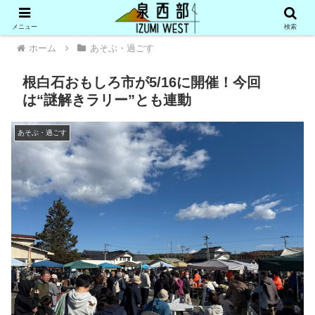
メニュー
検索
ホーム
あそぶ・過ごす
根白石おもしろ市が5/16に開催！今回
は“謎解きラリー”とも連動
あそぶ・過ごす