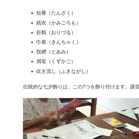
短冊（たんざく）
紙衣（かみごろも）
折鶴（おりづる）
巾着（きんちゃく）
投網（とあみ）
屑篭（くずかご）
吹き流し（ふきながし）
伝統的な七夕飾りは、この7つを飾り付けます。講