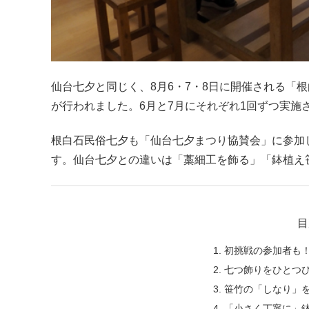
仙台七夕と同じく、8月6・7・8日に開催される「
が行われました。6月と7月にそれぞれ1回ずつ実
根白石民俗七夕も「仙台七夕まつり協賛会」に参加
す。仙台七夕との違いは「藁細工を飾る」「鉢植え
目
初挑戦の参加者も！
七つ飾りをひとつ
笹竹の「しなり」
「小さく丁寧に」