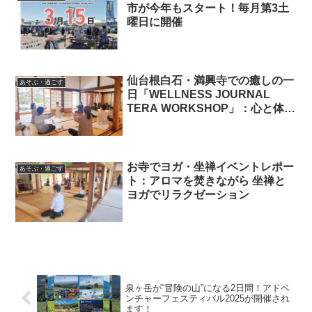
市が今年もスタート！毎月第3土
曜日に開催
仙台根白石・満興寺での癒しの一
あそぶ・過ごす
日「WELLNESS JOURNAL
TERA WORKSHOP」：心と体を
整える瞑想と自己発見の体験
お寺でヨガ・坐禅イベントレポー
あそぶ・過ごす
ト：アロマを焚きながら 坐禅と
ヨガでリラクゼーション
泉ヶ岳が“冒険の山”になる2日間！アドベ
ンチャーフェスティバル2025が開催され
ます！