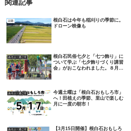
関連記事
根白石は今年も稲刈りの季節に。
話題
ドローン映像も
根白石民俗七夕と「七つ飾り」に
あそぶ・過ごす
ついて学ぶ「七夕飾りづくり講習
会」がおこなわれました。８月
６・７・８日は「根白石民俗七夕
まつり」。
今週土曜は「根白石おもしろ市」
あそぶ・過ごす
へ！田植えの季節、里山で楽しむ
月に一度の朝市！
【3月15日開催】根白石おもしろ
あそぶ・過ごす