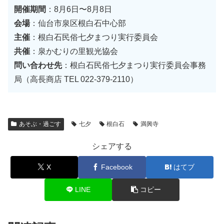
開催期間
：8月6日〜8月8日
会場
：仙台市泉区根白石中心部
主催
：根白石民俗七夕まつり実行委員会
共催
：泉かむりの里観光協会
問い合わせ先
：根白石民俗七夕まつり実行委員会事務
局（高長商店 TEL 022-379-2110）
あそぶ・過ごす
七夕
根白石
満興寺
シェアする
X
Facebook
はてブ
LINE
コピー