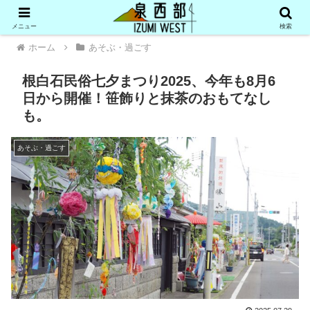
メニュー
検索
ホーム
あそぶ・過ごす
根白石民俗七夕まつり2025、今年も8月6
日から開催！笹飾りと抹茶のおもてなし
も。
あそぶ・過ごす