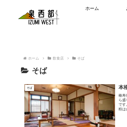
ホーム
ホーム
飲食店
そば
そば
本
そば
椿寿
ら盛
です
粉は