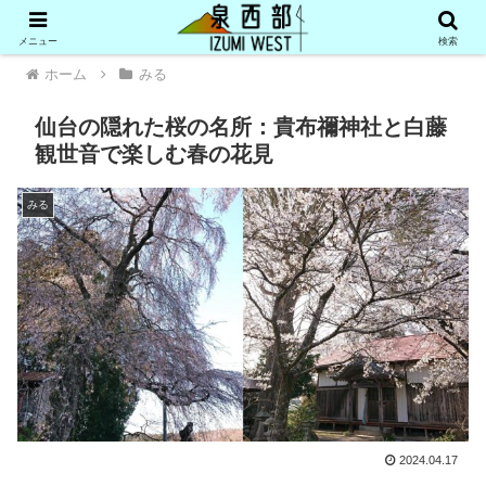
メニュー
検索
ホーム
みる
仙台の隠れた桜の名所：貴布禰神社と白藤
観世音で楽しむ春の花見
みる
2024.04.17