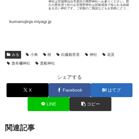
神社は宮城県仙台市泉区の熊野神社へお参りください。悠
久の歴史漂う杜のお宮熊野神社は祈願成就で知られる由緒
ある古い神社です。ご祈願のご相談などもお気軽にどう
ぞ。
kumanojinja.miyagi.jp
みる
小角
桜
白藤観世音
神社
花見
貴布禰神社
貴船神社
シェアする
X
Facebook
はてブ
LINE
コピー
関連記事