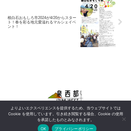
根白石おもしろ市2024が4/20からスター
ト！春を彩る地元愛溢れるマルシェイベ
ント！
よりよいエクスペリエンスを提供するため、当ウェブサイトでは
お問い合わせ
プライバシーポリシー
Cookie を使用しています。引き続き閲覧する場合、Cookie の使用
運営者情報
を承諾したものとみなされます。
OK
プライバシーポリシー
© 2020-2026 IZUMI WEST.