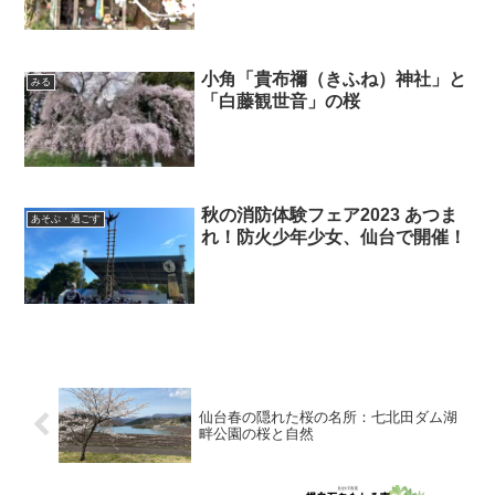
小角「貴布禰（きふね）神社」と
みる
「白藤観世音」の桜
秋の消防体験フェア2023 あつま
あそぶ・過ごす
れ！防火少年少女、仙台で開催！
仙台春の隠れた桜の名所：七北田ダム湖
畔公園の桜と自然