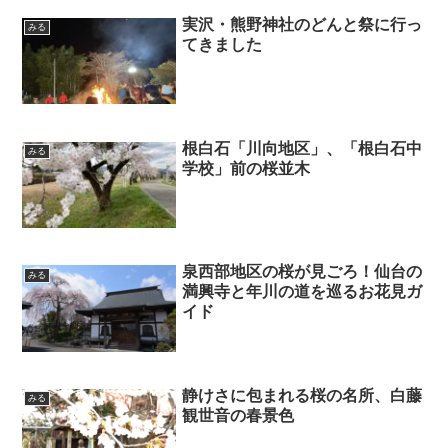
実沢・熊野神社のどんと祭に行っ
みる
てきました
根白石「川向地区」、「根白石中
みる
学校」前の桜並木
泉西部地区の桜が見ごろ！仙台の
みる
満興寺と年川の道を巡るお花見ガ
イド
静けさに包まれる桜の名所、白藤
みる
観世音の春景色