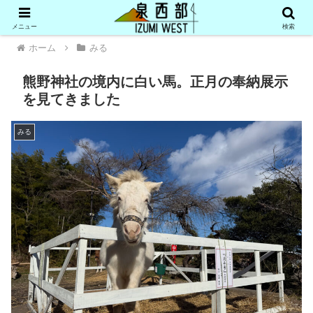
メニュー
検索
ホーム
みる
熊野神社の境内に白い馬。正月の奉納展示
を見てきました
みる