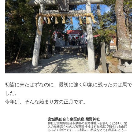
初詣に来たはずなのに、最初に強く印象に残ったのは馬で
した。
今年は、そんな始まり方の正月です。
宮城県仙台市泉区鎮座 熊野神社
神社は宮城県仙台市泉区の熊野神社へお参りください。悠
久の歴史漂う杜のお宮熊野神社は祈願成就で知られる由緒
ある古い神社です。ご祈願のご相談などもお気軽にどう
ぞ。