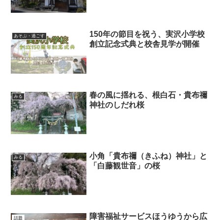
150年の節目を祝う、実沢小学校
あそぶ・過ごす
創立記念式典と校舎見学が開催
春の風に揺れる、根白石・貴布禰
みる
神社のしだれ桜
小角「貴布禰（きふね）神社」と
みる
「白藤観世音」の桜
障害福祉サービスほうゆうから広
話題