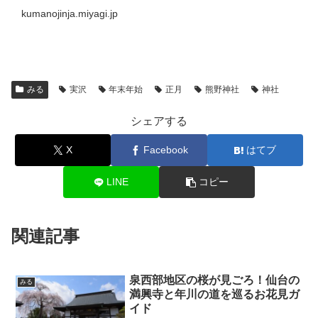
kumanojinja.miyagi.jp
みる
実沢
年末年始
正月
熊野神社
神社
シェアする
X
Facebook
はてブ
LINE
コピー
関連記事
泉西部地区の桜が見ごろ！仙台の
みる
満興寺と年川の道を巡るお花見ガ
イド