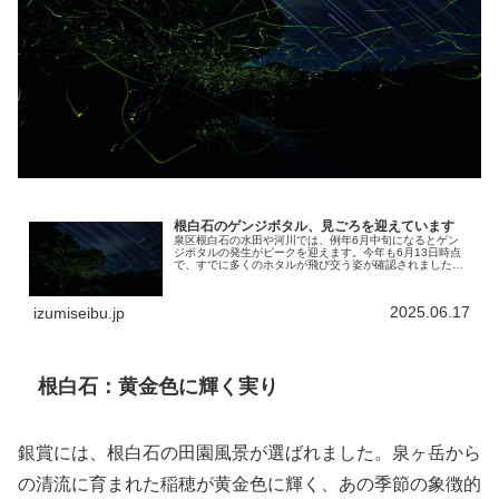
根白石のゲンジボタル、見ごろを迎えています
泉区根白石の水田や河川では、例年6月中旬になるとゲン
ジボタルの発生がピークを迎えます。今年も6月13日時点
で、すでに多くのホタルが飛び交う姿が確認されました。
３０年以上前には、水田のあちこちでホタルが舞い、幻想
的な光景が広がっていました。し...
2025.06.17
izumiseibu.jp
根白石：黄金色に輝く実り
銀賞には、根白石の田園風景が選ばれました。泉ヶ岳から
の清流に育まれた稲穂が黄金色に輝く、あの季節の象徴的