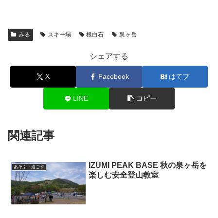
みる
スキー場
根白石
泉ヶ岳
シェアする
X
Facebook
はてブ
LINE
コピー
関連記事
IZUMI PEAK BASE 秋の泉ヶ岳を
あそぶ・過ごす
楽しむ安全登山教室