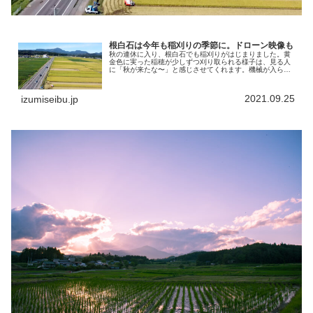
根白石は今年も稲刈りの季節に。ドローン映像も
秋の連休に入り、根白石でも稲刈りがはじまりました。黄
金色に実った稲穂が少しずつ刈り取られる様子は、見る人
に「秋が来たな〜」と感じさせてくれます。機械が入らな
い箇所は手で収穫するそうです。稲刈りは稲穂が濡れてい
ると収穫出来ないそうです。という...
2021.09.25
izumiseibu.jp