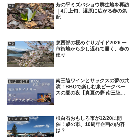
芳の平ミズバショウ群生地を再訪
みる
｜4月上旬、湿原に広がる春の気
配
泉西部の桜めぐりガイド2026 ー
みる
市街地から少し遅れて届く、春の
便り
南三陸ワインとサックスの夢の共
あそぶ・過ごす
演！BBQで楽しむ泉ピークベー
スの夏の夜【真夏の夢 南三陸ワ
イナリー×BBQ×サックスの夕べ
@泉ピークベース】
根白石おもしろ市が12/20に開
あそぶ・過ごす
催！歳の市、10周年企画の内容
は？