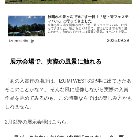
秋晴れの泉ヶ岳で過ごす一日！「悠・遊フェステ
ィバル」に行ってきました
今年も泉ヶ岳で開催された「悠・遊フェスティバル」に行
ってきました。朝からよく晴れて、空はどこまでも青く澄
みわたり、秋のおでかけには最高の天気。イベントを楽し
もうと訪れる人が多く、大駐車場には入りきれず軽い渋滞
が起きるほどの盛況ぶりでした。車...
2025.09.29
izumiseibu.jp
展示会場で、実際の風景に触れる
「あの入賞作の場所は、IZUMI WESTの記事に出てきたあ
そこのことかな？」 そんな風に想像しながら実際の入賞
作品を眺めてみるのも、この時期ならではの楽しみ方かも
しれません。
2月以降の展示会場はこちら。