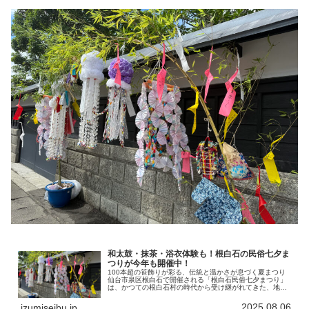
和太鼓・抹茶・浴衣体験も！根白石の民俗七夕ま
つりが今年も開催中！
100本超の笹飾りが彩る、伝統と温かさが息づく夏まつり
仙台市泉区根白石で開催される「根白石民俗七夕まつり」
は、かつての根白石村の時代から受け継がれてきた、地域
に根ざした伝統行事です。このまつりの最大の特徴は、鉢
植えの笹竹に一つひとつ丁寧な飾...
2025.08.06
izumiseibu.jp