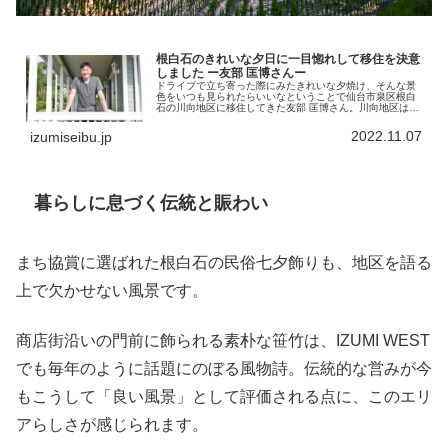
根白石のきれいな夕日に一目惚れして移住を決意
しました ー友部 匡博さんー
ドライブで立ち寄った際にみたきれいな夕焼け、そんな景
色をいつも見られたらいいなということで仙台市泉区根白
石の川向地区に移住してきた友部 匡博さん。川向地区は、
近年、家族で移り住んでくる方も多い地域です。友部さん
が住んでいらっしゃるのは、どの...
2022.11.07
izumiseibu.jp
暮らしに息づく伝統と賑わい
まち協賞に選ばれた根白石の民俗七夕飾りも、地区を語る
上で欠かせない風景です。
商店街沿いの門前に飾られる素朴な笹竹は、IZUMI WEST
でも毎年のように話題にのぼる風物詩。伝統的な営みが今
もこうして「良い風景」として評価される点に、このエリ
アらしさが感じられます。