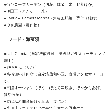
●仙台ローズガーデン（切花、鉢物、米、野菜ほか）
●鴇田正（ときそう、米）
●Fabric & Farmers Market（無農薬野菜、手作り雑貨）
●ゆさ農園（農作物）
フード・海藻類
●cafe Carmia（自家焙煎珈琲、浸透型ガラスコーティング
施工）
●YAMATO（サバ缶）
●高橋珈琲焙煎所（自家焙煎珈琲豆、珈琲アクセサリーほ
か）
●三陸オーシャン（ほや、ほたて串焼き、ほやからあげ、
ほや塩辛）
●食ぱん道仙台長命ヶ丘店（食パン）
●光珈琲（エチオピアの森で自生する野生のコーヒー）