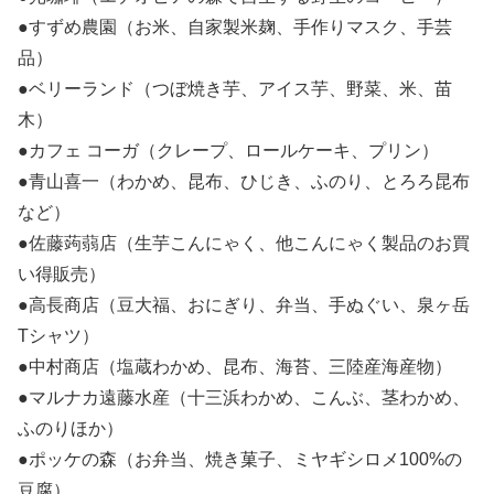
●すずめ農園（お米、自家製米麹、手作りマスク、手芸
品）
●ベリーランド（つぼ焼き芋、アイス芋、野菜、米、苗
木）
●カフェ コーガ（クレープ、ロールケーキ、プリン）
●青山喜一（わかめ、昆布、ひじき、ふのり、とろろ昆布
など）
●佐藤蒟蒻店（生芋こんにゃく、他こんにゃく製品のお買
い得販売）
●高長商店（豆大福、おにぎり、弁当、手ぬぐい、泉ヶ岳
Tシャツ）
●中村商店（塩蔵わかめ、昆布、海苔、三陸産海産物）
●マルナカ遠藤水産（十三浜わかめ、こんぶ、茎わかめ、
ふのりほか）
●ポッケの森（お弁当、焼き菓子、ミヤギシロメ100%の
豆腐）