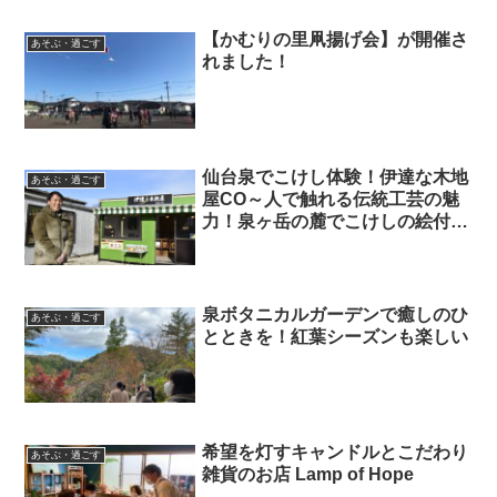
【かむりの里凧揚げ会】が開催さ
あそぶ・過ごす
れました！
仙台泉でこけし体験！伊達な木地
あそぶ・過ごす
屋CO～人で触れる伝統工芸の魅
力！泉ヶ岳の麓でこけしの絵付け
体験！
泉ボタニカルガーデンで癒しのひ
あそぶ・過ごす
とときを！紅葉シーズンも楽しい
希望を灯すキャンドルとこだわり
あそぶ・過ごす
雑貨のお店 Lamp of Hope