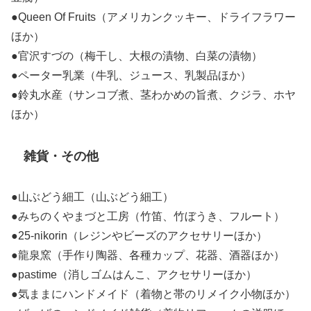
●Queen Of Fruits（アメリカンクッキー、ドライフラワー
ほか）
●官沢すづの（梅干し、大根の漬物、白菜の漬物）
●ペーター乳業（牛乳、ジュース、乳製品ほか）
●鈴丸水産（サンコブ煮、茎わかめの旨煮、クジラ、ホヤ
ほか）
雑貨・その他
●山ぶどう細工（山ぶどう細工）
●みちのくやまづと工房（竹笛、竹ぼうき、フルート）
●25-nikorin（レジンやビーズのアクセサリーほか）
●龍泉窯（手作り陶器、各種カップ、花器、酒器ほか）
●pastime（消しゴムはんこ、アクセサリーほか）
●気ままにハンドメイド（着物と帯のリメイク小物ほか）