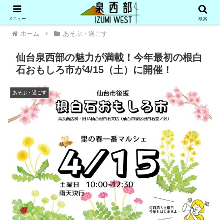
メニュー
検索
ホーム
あそぶ・過ごす
仙台泉西部の魅力が満載！今年最初の根白
石おもしろ市が4/15（土）に開催！
あそぶ・過ごす