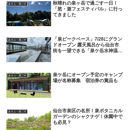
秋晴れの泉ヶ岳で過ごす一日！
あそぶ・過ごす
「悠・遊フェスティバル」に行っ
てきました
「泉ピークベース」7/28にグラン
あそぶ・過ごす
ドオープン 露天風呂から仙台市
街を一望できる「泉ケ岳水神温
泉」も。
泉ケ岳にオープン予定のキャンプ
あそぶ・過ごす
場が名称募集 宿泊券の賞品も
仙台市泉区の名所！泉ボタニカル
あそぶ・過ごす
ガーデンのシャクナゲ！休園中で
も必見？