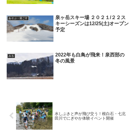
泉ヶ岳スキー場 ２０２１/２２ス
あそぶ・過ごす
キーシーズンは12/25(土)オープン
予定
2022年も白鳥が飛来！泉西部の
みる
冬の風景
水しぶきと声が飛び交う！根白石・七北
田川でにぎやか体験イベント開催