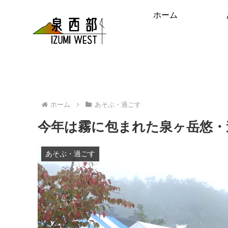
ホーム
ホーム
あそぶ・過ごす
今年は霧に包まれた泉ヶ岳悠・遊
あそぶ・過ごす