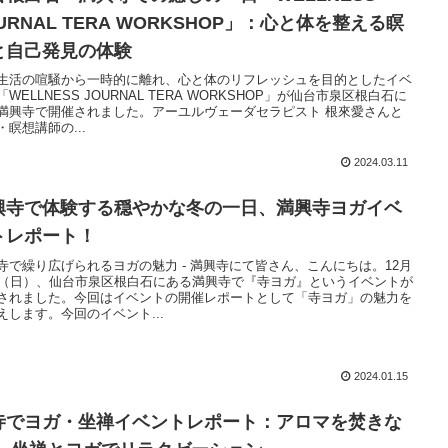
URNAL TERA WORKSHOP」：心と体を整える瞑
と自己発見の体験
生活の喧騒から一時的に離れ、心と体のリフレッシュを目的としたイベ
「WELLNESS JOURNAL TERA WORKSHOP」が仙台市泉区根白石に
満興寺で開催されました。アーユルヴェーダセラピスト 根來愛さんと
・瞑想講師の...
2024.03.11
興寺で体験する穏やかな冬の一日、満興寺ヨガイベ
トレポート！
寺で繰り広げられるヨガの魅力 - 満興寺にて皆さん、こんにちは。12月
日（日）、仙台市泉区根白石にある満興寺で『寺ヨガ』というイベントが
されました。今回はイベントの開催レポートとして「寺ヨガ」の魅力を
えします。今回のイベント...
2024.01.15
寺でヨガ・坐禅イベントレポート：アロマを焚きな