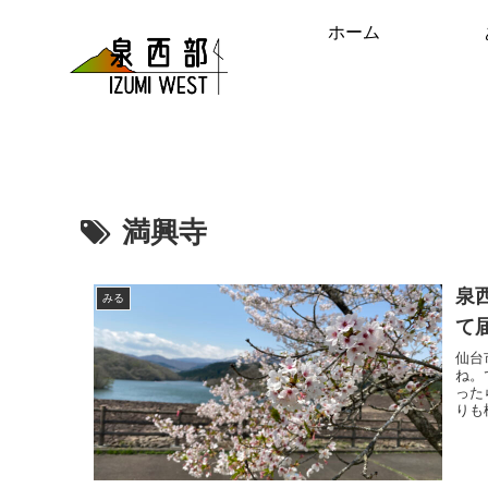
ホーム
満興寺
泉
みる
て
仙台
ね。
った
りも