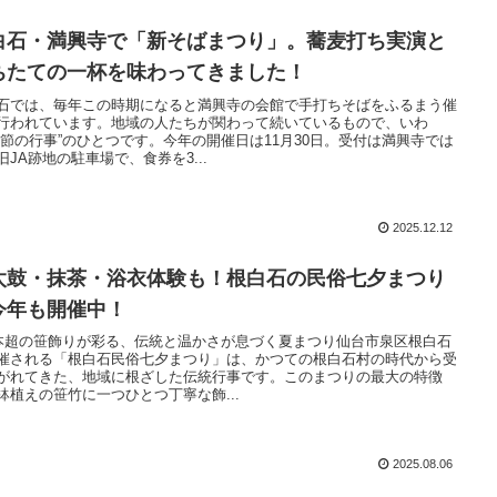
白石・満興寺で「新そばまつり」。蕎麦打ち実演と
ちたての一杯を味わってきました！
石では、毎年この時期になると満興寺の会館で手打ちそばをふるまう催
行われています。地域の人たちが関わって続いているもので、いわ
季節の行事”のひとつです。今年の開催日は11月30日。受付は満興寺では
旧JA跡地の駐車場で、食券を3...
2025.12.12
太鼓・抹茶・浴衣体験も！根白石の民俗七夕まつり
今年も開催中！
0本超の笹飾りが彩る、伝統と温かさが息づく夏まつり仙台市泉区根白石
催される「根白石民俗七夕まつり」は、かつての根白石村の時代から受
がれてきた、地域に根ざした伝統行事です。このまつりの最大の特徴
鉢植えの笹竹に一つひとつ丁寧な飾...
2025.08.06