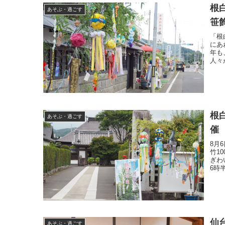
根
あそぶ・過ごす
笹
「根
にあ
年も
人々
根
あそぶ・過ごす
催
8月
竹1
ぎわ
6時
仙
あそぶ・過ごす