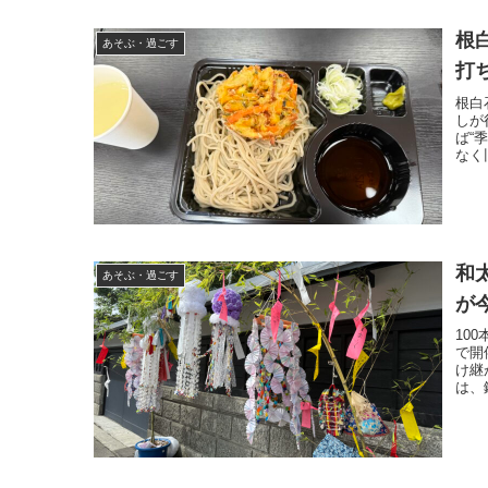
根
あそぶ・過ごす
打
根白
しが
ば“
なく
和
あそぶ・過ごす
が
10
で開
け継
は、