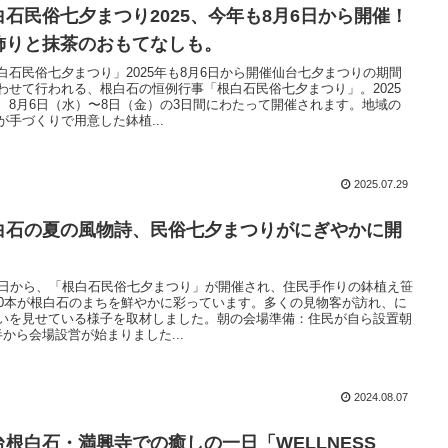
白石民俗七夕まつり2025、今年も8月6日から開催！
飾りと抹茶のおもてなしも。
白石民俗七夕まつり」2025年も8月6日から開催仙台七夕まつりの期間
わせて行われる、根白石の恒例行事「根白石民俗七夕まつり」。2025
、8月6日（水）〜8日（金）の3日間にわたって開催されます。地域の
が手づくりで用意した鉢植...
2025.07.29
白石の夏の風物詩、民俗七夕まつりがにぎやかに開
6日から、「根白石民俗七夕まつり」が開催され、住民手作りの鉢植え笹
00本が根白石のまちを鮮やかに彩っています。多くの見物客が訪れ、に
いを見せている様子を取材しました。朝の会場準備：住民が自ら設置朝
半から会場設営が始まりました...
2024.08.07
台根白石・満興寺での癒しの一日「WELLNESS