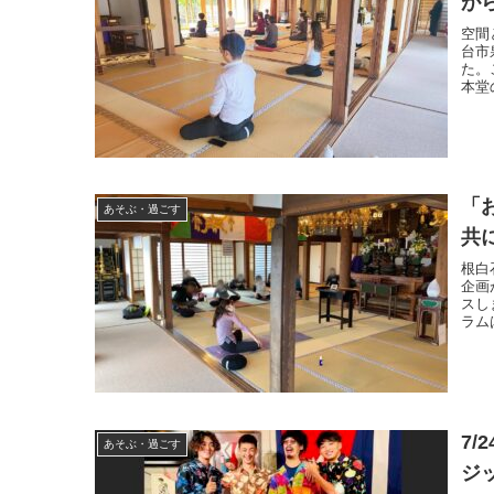
が
空間
台市
た。
本堂
「
あそぶ・過ごす
共
根白
企画
スし
ラム
7
あそぶ・過ごす
ジ