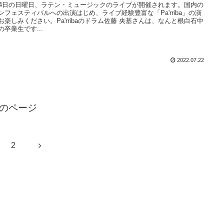
24日の日曜日、ラテン・ミュージックのライブが開催されます。国内の
ンフェスティバルへの出演はじめ、ライブ経験豊富な「Pa'rriba」の演
お楽しみください。Pa'rribaのドラム佐藤 央基さんは、なんと根白石中
の卒業生です...
2022.07.22
のページ
次
2
へ