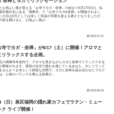
ら 坐禅とヨガでリラクゼーション
と心地よい風が迎える「お寺でヨガ・坐禅」の始まり6月17日(土)、仙
泉区根白石にある「満興寺」で『お寺でヨガ&坐禅』が開催されまし
この日は6月としては珍しく気温が30度を超える暑さとなりましたが、
の窓を開けると、心地よい風が...
2023.07.21
お寺でヨガ・坐禅」が6/17（土）に開催！アロマと
にリラックスする企画。
石の満興寺本堂内で、アロマを焚きながらヨガと坐禅でリラックスする
が開催されます。普段の生活で疲れを感じているあなた、少しリラック
ませんか？お寺という静寂な空間で、ヨガと坐禅を組み合わせたプログ
は、心身のバランスを整える効果が...
2023.06.03
/24（日）泉区福岡の隠れ家カフェでラテン・ミュー
ック ライブ開催！