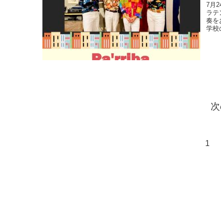
7月
ラテ
奏を
学校
次
1